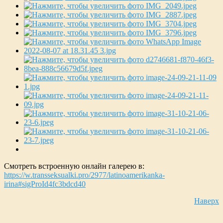
Смотреть встроенную онлайн галерею в:
https://w.transseksualki.pro/2977/latinoamerikanka-
irina#sigProId4fc3bdcd40
Наверх