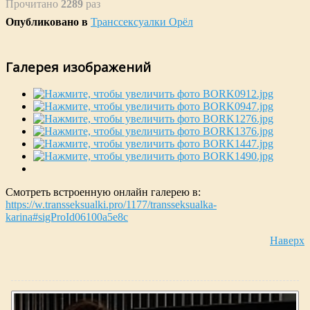
Прочитано
2289
раз
Опубликовано в
Транссексуалки Орёл
Галерея изображений
Смотреть встроенную онлайн галерею в:
https://w.transseksualki.pro/1177/transseksualka-
karina#sigProId06100a5e8c
Наверх